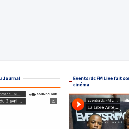
u Journal
Eventsrdc FM Live fait so
cinéma