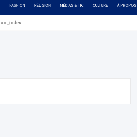
T
FASHION
RÉLIGION
MÉDIAS & TIC
CULTURE
À PROPOS
com_index