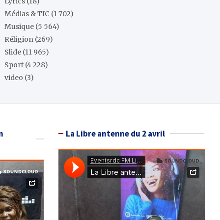
Lyrics
(18)
Médias & TIC
(1 702)
Musique
(5 564)
Réligion
(269)
Slide
(11 965)
Sport
(4 228)
video
(3)
n
La Libre antenne du 2 avril