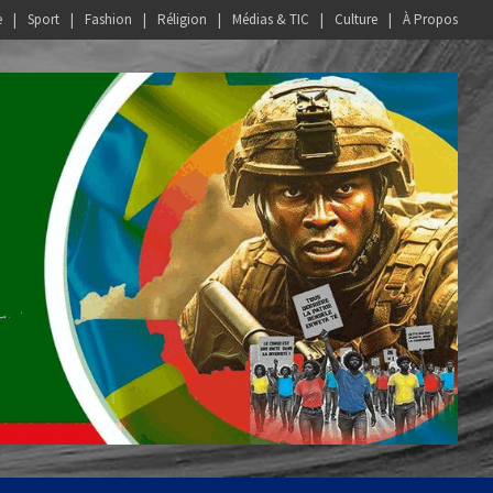
e
Sport
Fashion
Réligion
Médias & TIC
Culture
À Propos