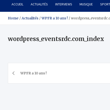
ACCUEIL
ACTUALITÉS
INTERVIEWS
MUSIQUE
SPOR
Home
Actualités
WPFR a 10 ans !
wordpress_eventsrdc.
wordpress_eventsrdc.com_index
Navigation
WPFR a 10 ans !
de
l’article