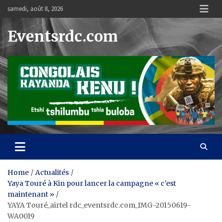
Skip
samedi, août 8, 2026
to
content
Eventsrdc.com
Home
Actualités
Yaya Touré à Kin pour lancer la campagne « c’est
maintenant »
YAYA Touré_airtel rdc_eventsrdc.com_IMG-20150619-
WA0019