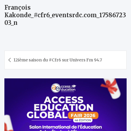
François
Kakonde_#cfr6_eventsrdc.com_17586723
03_n
Navigation
12ième saison du #Cfr6 sur Univers Fm 94.7
de
l’article