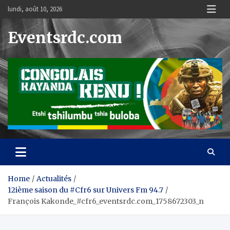
Skip
lundi, août 10, 2026
to
content
Eventsrdc.com
Home
Actualités
12ième saison du #Cfr6 sur Univers Fm 94.7
François Kakonde_#cfr6_eventsrdc.com_1758672303_n