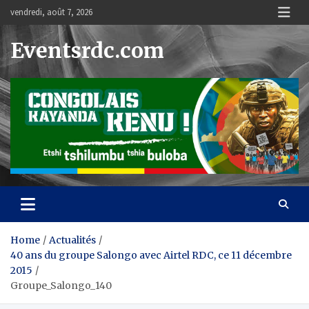
Skip
vendredi, août 7, 2026
to
content
Eventsrdc.com
Home
Actualités
40 ans du groupe Salongo avec Airtel RDC, ce 11 décembre
2015
Groupe_Salongo_140