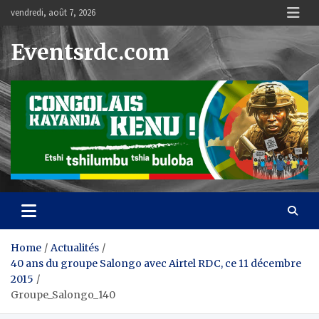
Skip
vendredi, août 7, 2026
to
content
Eventsrdc.com
Home
Actualités
40 ans du groupe Salongo avec Airtel RDC, ce 11 décembre
2015
Groupe_Salongo_140