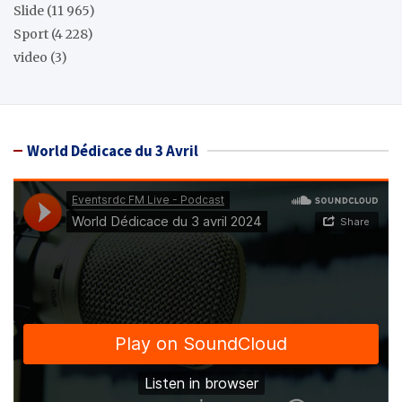
Slide
(11 965)
Sport
(4 228)
video
(3)
World Dédicace du 3 Avril