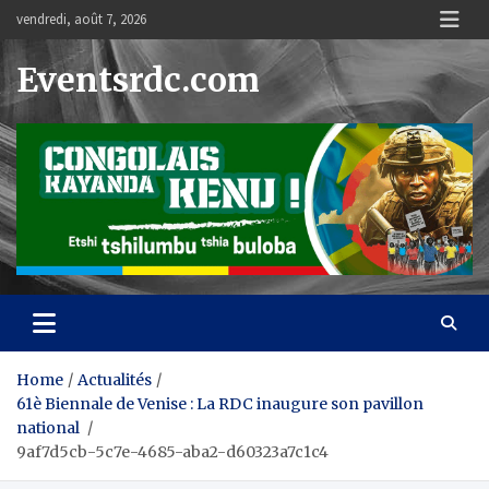
Skip
vendredi, août 7, 2026
to
content
Eventsrdc.com
Home
Actualités
61è Biennale de Venise : La RDC inaugure son pavillon
national
9af7d5cb-5c7e-4685-aba2-d60323a7c1c4