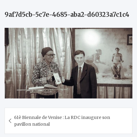
9af7d5cb-5c7e-4685-aba2-d60323a7c1c4
Navigation
61è Biennale de Venise : La RDC inaugure son
de
pavillon national
l’article