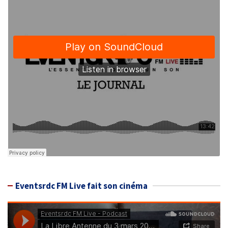
Eventsrdc FM Live fait son cinéma