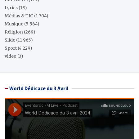
Lyrics
(18)
Médias & TIC
(1 704)
Musique
(5 564)
Réligion
(269)
Slide
(11 965)
Sport
(4 229)
video
(3)
World Dédicace du 3 Avril