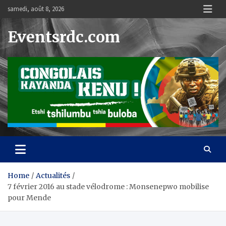
Skip
samedi, août 8, 2026
to
content
Eventsrdc.com
Home
Actualités
7 février 2016 au stade vélodrome : Monsenepwo mobilise
pour Mende