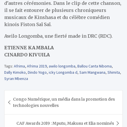
d’autres cérémonies. Dans le clip de cette chanson,
il se fait entourer de plusieurs chroniqueurs
musicaux de Kinshasa et du célèbre comédien
kinois Fiston Saï Saï.
Awilo Longomba, une fierté made in DRC (RDC).
ETIENNE KAMBALA
CINARDO KIVUILA
Tags:
Afrima
,
Afrima 2019
,
awilo longomba
,
Ballou Canta Niboma
,
Dally Kimoko
,
Dindo Yogo
,
icky Longomba d
,
Sam Mangwana
,
Shimita
,
Syran Mbenza
Navigation
Congo Numérique, un média dans la promotion des
de
technologies nouvelles
l’article
CAF Awards 2019 : Mputu, Makusu et Elia nominés