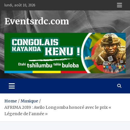
Skip
lundi, août 10, 2026
to
content
Eventsrdc.com
Home
Musique
AFRIMA 2019 : Awilo Longomba honoré avec le prix «
Légende de l’année »