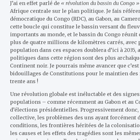
J’ai en effet parlé de
« révolution du bassin du Congo »
Afrique centrale sur le plan politique. Je fais réfé
démocratique du Congo (RDC), au Gabon, au Cameroun
cette boucle qui constitue le bassin versant du fleuv
importants au monde, et le bassin du Congo réunit 
plus de quatre millions de kilomètres carrés, avec 
population dans ces espaces doublera d’ici à 2035, a
politiques dans cette région sont des plus archaïque
Continent noir. Je pourrais même avancer que c’est l
bidouillages de Constitutions pour le maintien de
trente ans !
Une révolution globale est inéluctable et des signes
populations – comme récemment au Gabon et au Con
d’élections présidentielles. Progressivement donc, 
collective, les problèmes des uns ayant forcément d
conditions, les frontières héritées de la colonisati
les causes et les effets des tragédies sont les mêmes