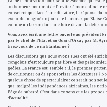
J’ai de l’admiration pour Achille Mbembe qui est le p
un honneur pour moi de l’inviter à mon colloque or
conscient que, face à une dictature, la réponse du 
exemple imaginé un jour que le monarque Blaise Co
comme un larron dans une foire devant la détermin
Vous avez écrit une lettre ouverte au président F
par le chef de l’Etat et au Quai d’Orsay par M. Ay
tirez-vous de ce militantisme ?
Les discussions que nous avons eues ont été enrichi
congolais n’est toujours pas libre et des prisonnie
geôles. La France est, semble-t-il, le premier part
de cautionner ou de sponsoriser les dictatures ? No
quelque chose de spectaculaire : ce serait non seu
que, malgré les indépendances africaines, les natio
l’âge de puberté. C’est dans ce sens que les propo
d’actualité.