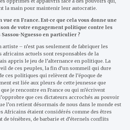
s opprimés et appauvris face à des pouvoirs qui,
nt la main pour maintenir leur autocratie.
 en vue en France. Est-ce que cela vous donne une
raison de votre engagement politique contre les
s Sassou-Nguesso en particulier ?
n artiste – n’est pas seulement de fabriquer les
ns africains actuels sont responsables de la
is appris le jeu de l’alternance en politique. La
il de ces peuples, la fin d’un sommeil qui dure
e ces politiques qui relèvent de l’époque de
t est liée aux pleurs de cette jeunesse que
s que je rencontre en France ou qui m’écrivent
 l’opprobre que ces dictateurs accrochés au pouvoir
 que l’on retient désormais de nous dans le monde est
les Africains étaient considérés comme des êtres
de ténèbres, de barbarie et d’éternels conflits