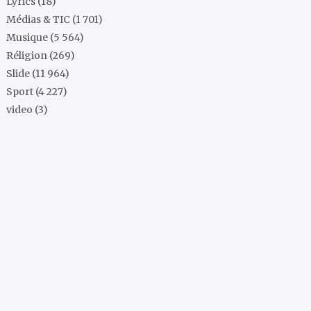
Lyrics
(18)
Médias & TIC
(1 701)
Musique
(5 564)
Réligion
(269)
Slide
(11 964)
Sport
(4 227)
video
(3)