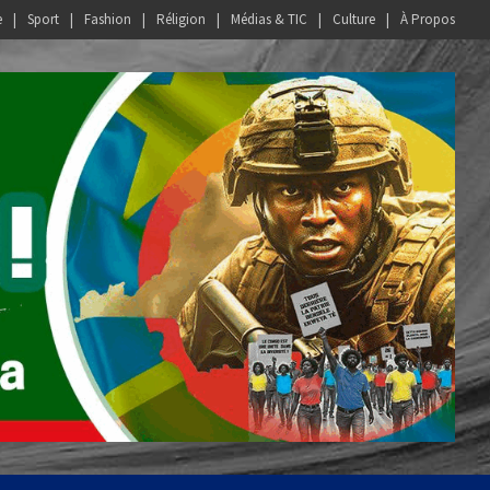
e
Sport
Fashion
Réligion
Médias & TIC
Culture
À Propos