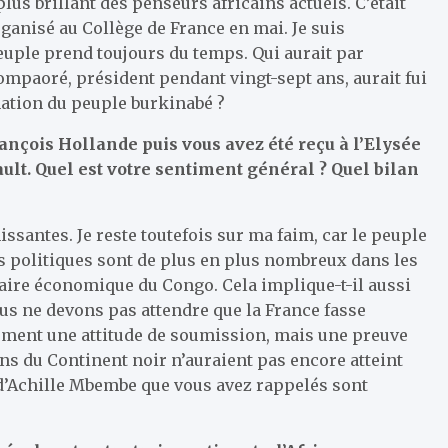
lus brillant des penseurs africains actuels. C’était
ganisé au Collège de France en mai. Je suis
peuple prend toujours du temps. Qui aurait par
mpaoré, président pendant vingt-sept ans, aurait fui
ation du peuple burkinabé ?
rançois Hollande puis vous avez été reçu à l’Elysée
rault. Quel est votre sentiment général ? Quel bilan
ssantes. Je reste toutefois sur ma faim, car le peuple
rs politiques sont de plus en plus nombreux dans les
enaire économique du Congo. Cela implique-t-il aussi
us ne devons pas attendre que la France fasse
lement une attitude de soumission, mais une preuve
ns du Continent noir n’auraient pas encore atteint
s d’Achille Mbembe que vous avez rappelés sont