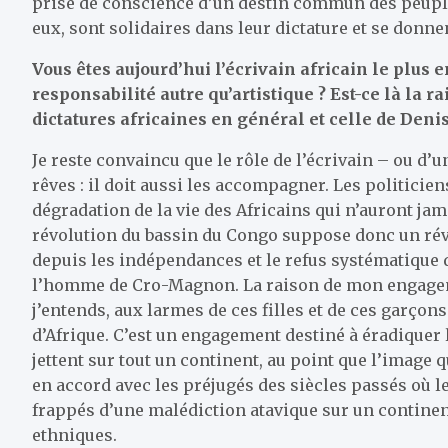
prise de conscience d’un destin commun des peuple
eux, sont solidaires dans leur dictature et se donne
Vous êtes aujourd’hui l’écrivain africain le plus
responsabilité autre qu’artistique ? Est-ce là la 
dictatures africaines en général et celle de Deni
Je reste convaincu que le rôle de l’écrivain – ou d’u
rêves : il doit aussi les accompagner. Les politicie
dégradation de la vie des Africains qui n’auront jama
révolution du bassin du Congo suppose donc un réve
depuis les indépendances et le refus systématique d
l’homme de Cro-Magnon. La raison de mon engagemen
j’entends, aux larmes de ces filles et de ces garçon
d’Afrique. C’est un engagement destiné à éradiquer
jettent sur tout un continent, au point que l’image
en accord avec les préjugés des siècles passés où 
frappés d’une malédiction atavique sur un continent 
ethniques.