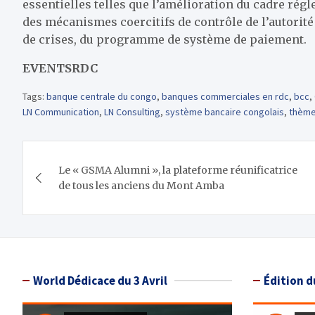
essentielles telles que l’amélioration du cadre régl
des mécanismes coercitifs de contrôle de l’autorité
de crises, du programme de système de paiement.
EVENTSRDC
Tags:
banque centrale du congo
,
banques commerciales en rdc
,
bcc
,
LN Communication
,
LN Consulting
,
système bancaire congolais
,
thème
Navigation
Le « GSMA Alumni », la plateforme réunificatrice
de
de tous les anciens du Mont Amba
l’article
World Dédicace du 3 Avril
Édition d