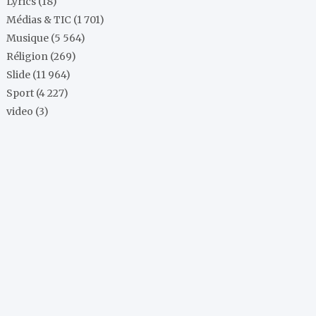
Lyrics
(18)
Médias & TIC
(1 701)
Musique
(5 564)
Réligion
(269)
Slide
(11 964)
Sport
(4 227)
video
(3)