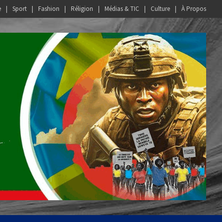
e
Sport
Fashion
Réligion
Médias & TIC
Culture
À Propos