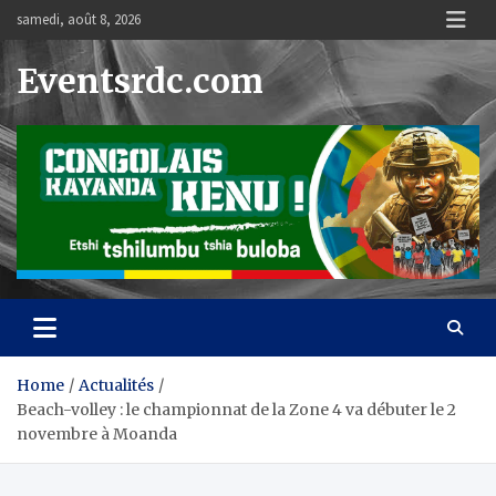
Skip
samedi, août 8, 2026
to
content
Eventsrdc.com
Home
Actualités
Beach-volley : le championnat de la Zone 4 va débuter le 2
novembre à Moanda