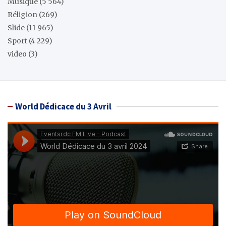
Musique
(5 564)
Réligion
(269)
Slide
(11 965)
Sport
(4 229)
video
(3)
World Dédicace du 3 Avril