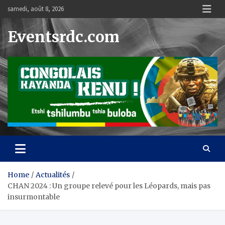
Skip
samedi, août 8, 2026
to
content
Eventsrdc.com
Home
Actualités
CHAN 2024 : Un groupe relevé pour les Léopards, mais pas
insurmontable