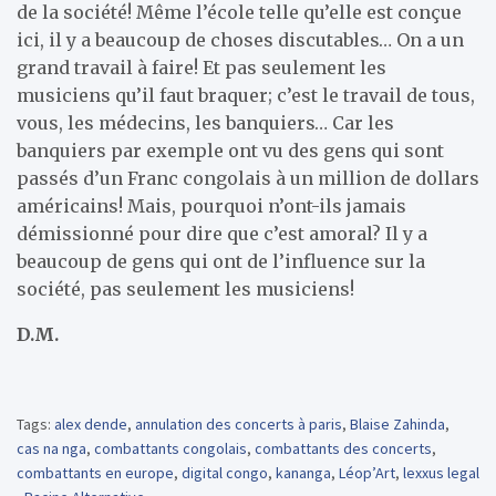
de la société! Même l’école telle qu’elle est conçue
ici, il y a beaucoup de choses discutables… On a un
grand travail à faire! Et pas seulement les
musiciens qu’il faut braquer; c’est le travail de tous,
vous, les médecins, les banquiers… Car les
banquiers par exemple ont vu des gens qui sont
passés d’un Franc congolais à un million de dollars
américains! Mais, pourquoi n’ont-ils jamais
démissionné pour dire que c’est amoral? Il y a
beaucoup de gens qui ont de l’influence sur la
société, pas seulement les musiciens!
D.M.
Tags:
alex dende
,
annulation des concerts à paris
,
Blaise Zahinda
,
cas na nga
,
combattants congolais
,
combattants des concerts
,
combattants en europe
,
digital congo
,
kananga
,
Léop’Art
,
lexxus legal