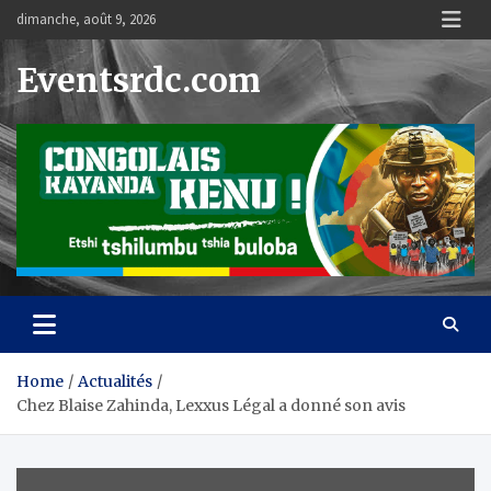
Skip
dimanche, août 9, 2026
to
content
Eventsrdc.com
Home
Actualités
Chez Blaise Zahinda, Lexxus Légal a donné son avis