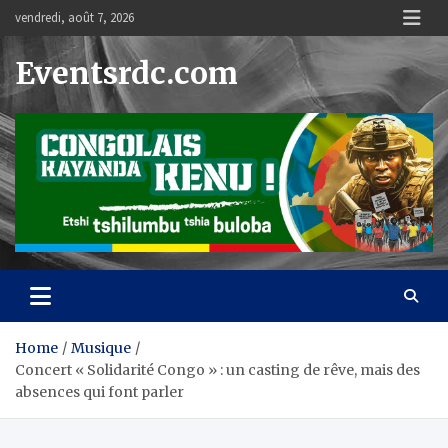
Skip
vendredi, août 7, 2026
to
content
Eventsrdc.com
Home
Musique
Concert « Solidarité Congo » : un casting de rêve, mais des
absences qui font parler