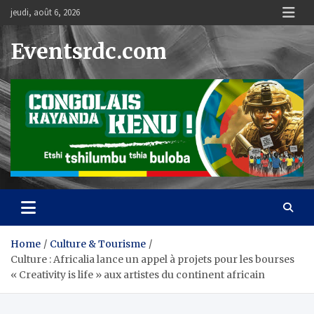
Skip
jeudi, août 6, 2026
to
content
Eventsrdc.com
Home
Culture & Tourisme
Culture : Africalia lance un appel à projets pour les bourses
« Creativity is life » aux artistes du continent africain