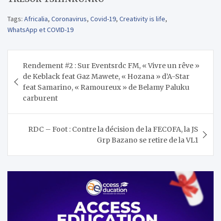
Tags:
Africalia
,
Coronavirus
,
Covid-19
,
Creativity is life
,
WhatsApp et COVID-19
Navigation
Rendement #2 : Sur Eventsrdc FM, « Vivre un rêve »
de
de Keblack feat Gaz Mawete, « Hozana » d’A-Star
l’article
feat Samarino, « Ramoureux » de Belamy Paluku
carburent
RDC – Foot : Contre la décision de la FECOFA, la JS
Grp Bazano se retire de la VL1