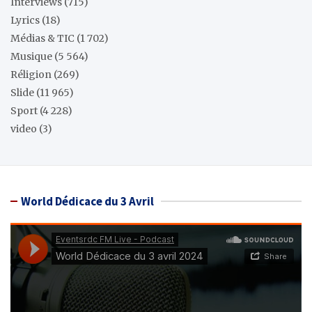
Interviews
(715)
Lyrics
(18)
Médias & TIC
(1 702)
Musique
(5 564)
Réligion
(269)
Slide
(11 965)
Sport
(4 228)
video
(3)
World Dédicace du 3 Avril