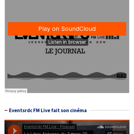
Eventsrdc FM Live fait son cinéma