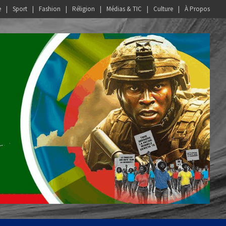
e
Sport
Fashion
Réligion
Médias & TIC
Culture
À Propos