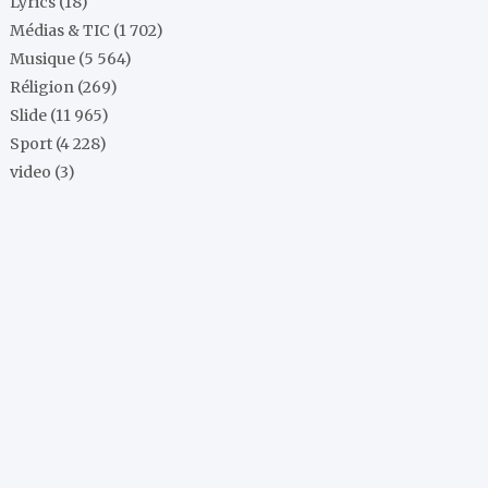
Lyrics
(18)
Médias & TIC
(1 702)
Musique
(5 564)
Réligion
(269)
Slide
(11 965)
Sport
(4 228)
video
(3)