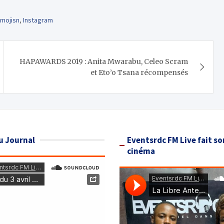
émojisn
,
Instagram
HAPAWARDS 2019 : Anita Mwarabu, Celeo Scram
et Eto’o Tsana récompensés
u Journal
Eventsrdc FM Live fait so
cinéma