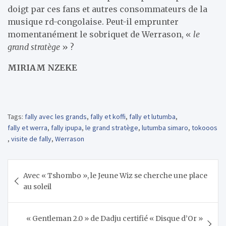
doigt par ces fans et autres consommateurs de la
musique rd-congolaise. Peut-il emprunter
momentanément le sobriquet de Werrason, «
le
grand stratège
» ?
MIRIAM NZEKE
Tags:
fally avec les grands
,
fally et koffi
,
fally et lutumba
,
fally et werra
,
fally ipupa
,
le grand stratège
,
lutumba simaro
,
tokooos
,
visite de fally
,
Werrason
Navigation
Avec « Tshombo », le Jeune Wiz se cherche une place
de
au soleil
l’article
« Gentleman 2.0 » de Dadju certifié « Disque d’Or »