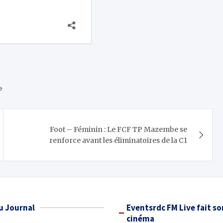
e
Foot – Féminin : Le FCF TP Mazembe se
renforce avant les éliminatoires de la C1
u Journal
Eventsrdc FM Live fait so
cinéma