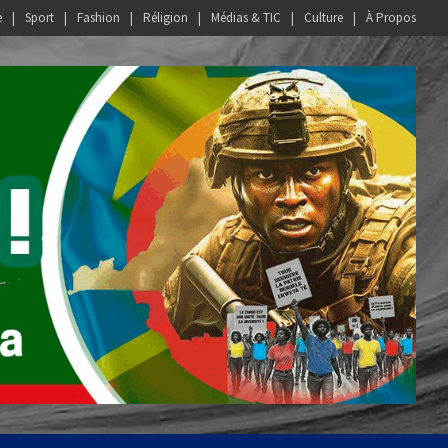
e
Sport
Fashion
Réligion
Médias & TIC
Culture
À Propos