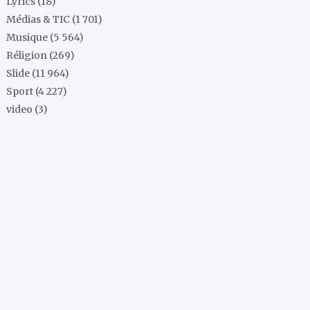
Lyrics
(18)
Médias & TIC
(1 701)
Musique
(5 564)
Réligion
(269)
Slide
(11 964)
Sport
(4 227)
video
(3)