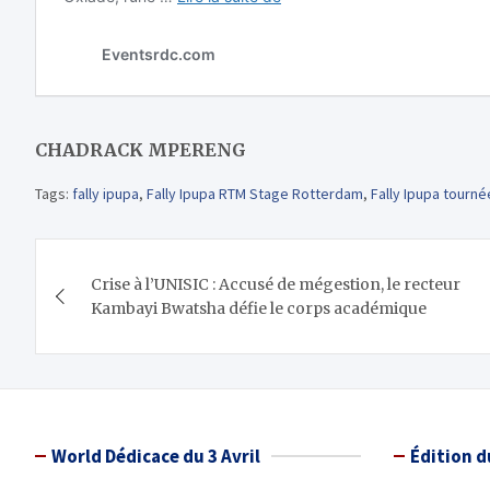
CHADRACK MPERENG
Tags:
fally ipupa
,
Fally Ipupa RTM Stage Rotterdam
,
Fally Ipupa tourné
Navigation
Crise à l’UNISIC : Accusé de mégestion, le recteur
de
Kambayi Bwatsha défie le corps académique
l’article
World Dédicace du 3 Avril
Édition d