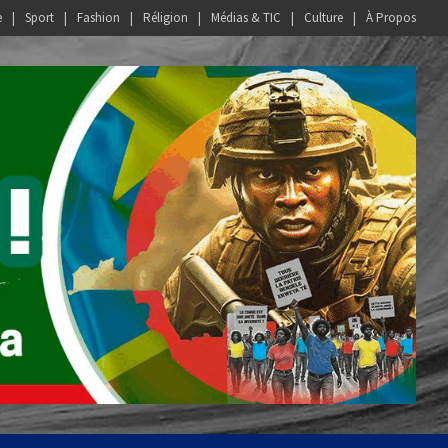
e
Sport
Fashion
Réligion
Médias & TIC
Culture
À Propos