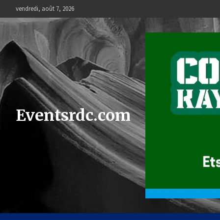
Skip
vendredi, août 7, 2026
to
content
Eventsrdc.com