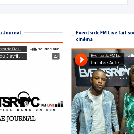
u Journal
Eventsrdc FM Live fait so
cinéma