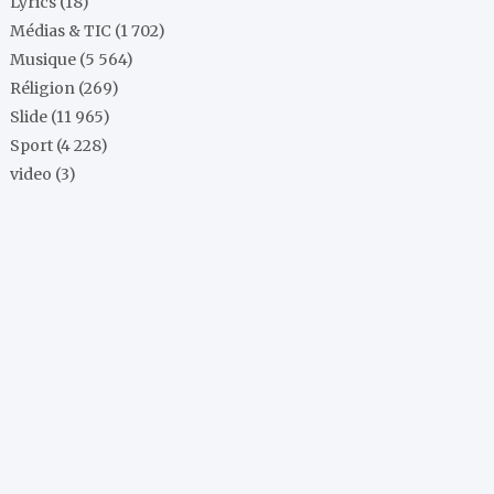
Lyrics
(18)
Médias & TIC
(1 702)
Musique
(5 564)
Réligion
(269)
Slide
(11 965)
Sport
(4 228)
video
(3)