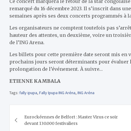
Ce concert marquera le retour de la star congolaise
remarqué du 16 décembre 2023. Il s’inscrit dans un
semaines après ses deux concerts programmés à la
Les organisateurs ne comptent toutefois pas s’arrêt
hauteur des attentes, un deuxième, voire un troisi
de l’ING Arena.
Les billets pour cette première date seront mis en ve
prochains jours seront déterminants pour évaluer 
prolongation de l’événement. À suivre…
ETIENNE KAMBALA
Tags:
fally ipupa
,
Fally Ipupa ING Aréna
,
ING Aréna
Navigation
Eurockéennes de Belfort : Master Virus ce soir
de
devant 130.000 festivaliers