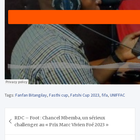
Tags:
Fanfan Bitangilay
,
Fasthi cup
,
Fatshi Cup 2023
,
fifa
,
UNIFFAC
Navigation
RDC – Foot : Chancel Mbemba, un sérieux
de
challenger au « Prix Marc Vivien Foé 2023 »
l’article