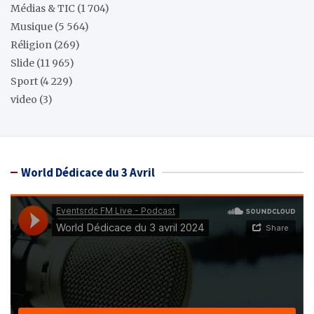
Médias & TIC
(1 704)
Musique
(5 564)
Réligion
(269)
Slide
(11 965)
Sport
(4 229)
video
(3)
World Dédicace du 3 Avril