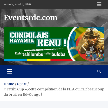
Skip
samedi, août 8, 2026
to
content
Eventsrdc.com
Home
Sport
« Fatshi Cup », cette compétition de la FIFA qui fait beaucoup
du bruit en Rd-Congo !