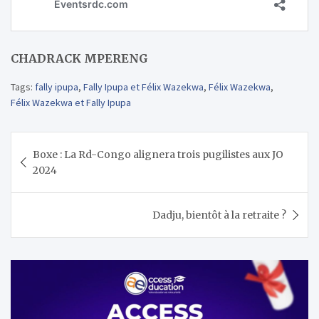
CHADRACK MPERENG
Tags:
fally ipupa
,
Fally Ipupa et Félix Wazekwa
,
Félix Wazekwa
,
Félix Wazekwa et Fally Ipupa
Navigation
Boxe : La Rd-Congo alignera trois pugilistes aux JO
de
2024
l’article
Dadju, bientôt à la retraite ?