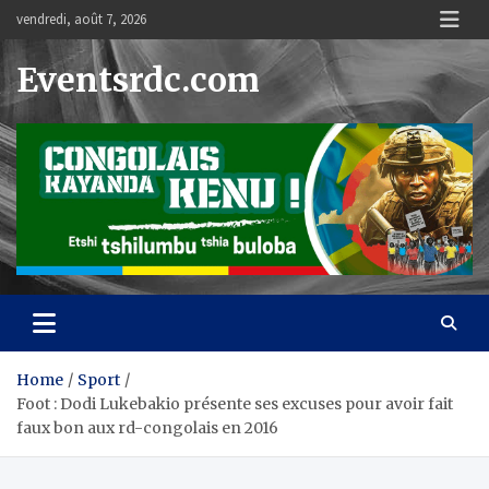
Skip
vendredi, août 7, 2026
to
content
Eventsrdc.com
Home
Sport
Foot : Dodi Lukebakio présente ses excuses pour avoir fait
faux bon aux rd-congolais en 2016