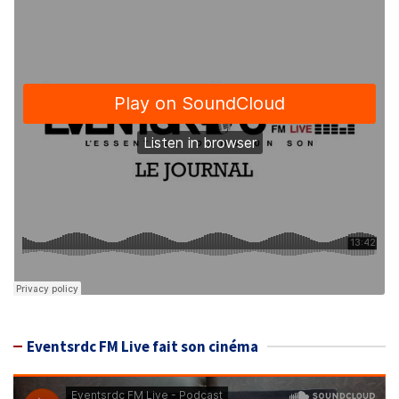
Eventsrdc FM Live fait son cinéma