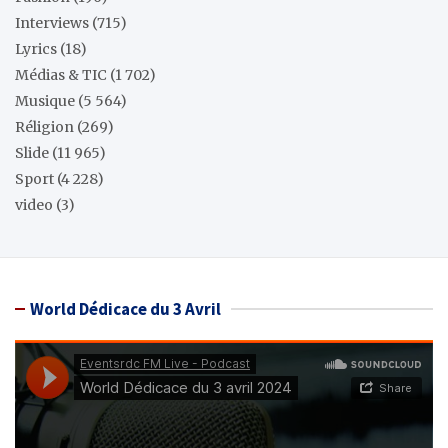
Interviews
(715)
Lyrics
(18)
Médias & TIC
(1 702)
Musique
(5 564)
Réligion
(269)
Slide
(11 965)
Sport
(4 228)
video
(3)
World Dédicace du 3 Avril