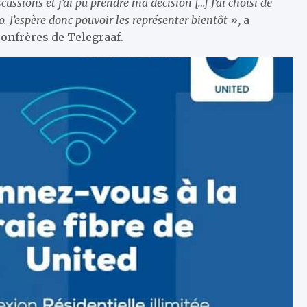
scussions et j’ai pu prendre ma décision […] J’ai choisi de
 J’espère donc pouvoir les représenter bientôt »,
a
confrères de Telegraaf.