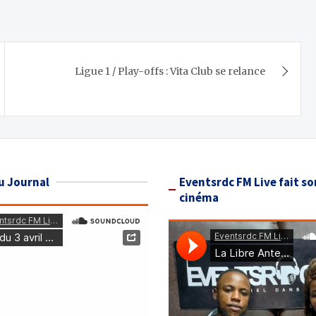
Ligue 1 / Play-offs : Vita Club se relance
u Journal
Eventsrdc FM Live fait so
cinéma