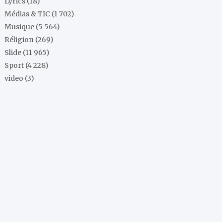
Lyrics
(18)
Médias & TIC
(1 702)
Musique
(5 564)
Réligion
(269)
Slide
(11 965)
Sport
(4 228)
video
(3)