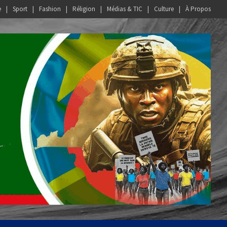
e
Sport
Fashion
Réligion
Médias & TIC
Culture
À Propos