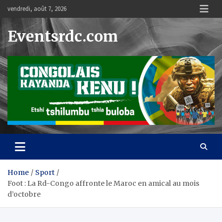
Skip
vendredi, août 7, 2026
to
content
Eventsrdc.com
Home
Sport
Foot : La Rd-Congo affronte le Maroc en amical au mois
d’octobre