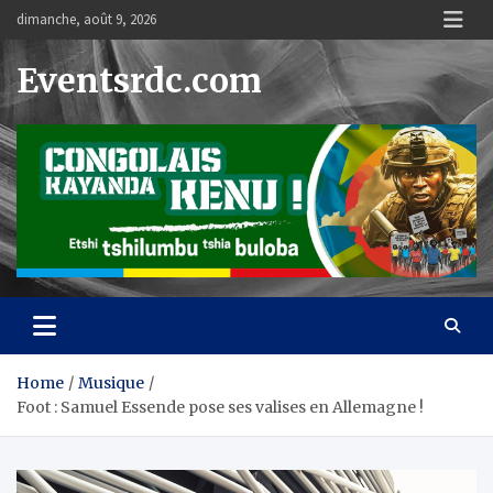
Skip
dimanche, août 9, 2026
to
content
Eventsrdc.com
Home
Musique
Foot : Samuel Essende pose ses valises en Allemagne !