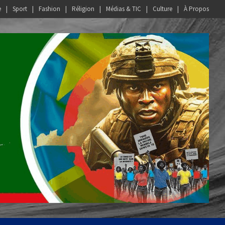
e
Sport
Fashion
Réligion
Médias & TIC
Culture
À Propos