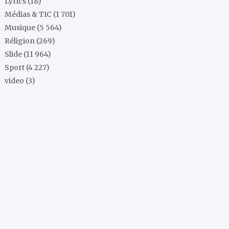
Lyrics
(18)
Médias & TIC
(1 701)
Musique
(5 564)
Réligion
(269)
Slide
(11 964)
Sport
(4 227)
video
(3)