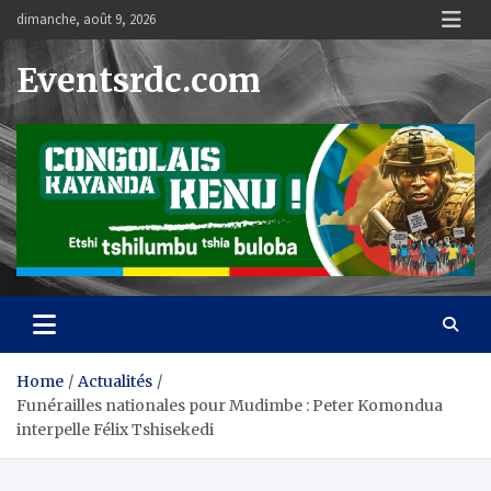
Skip
dimanche, août 9, 2026
to
content
Eventsrdc.com
Home
Actualités
Funérailles nationales pour Mudimbe : Peter Komondua
interpelle Félix Tshisekedi