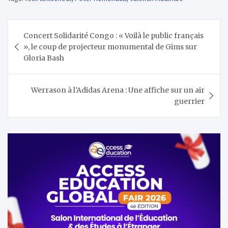
Navigation
Concert Solidarité Congo : « Voilà le public français
de
», le coup de projecteur monumental de Gims sur
l’article
Gloria Bash
Werrason à l’Adidas Arena : Une affiche sur un air
guerrier