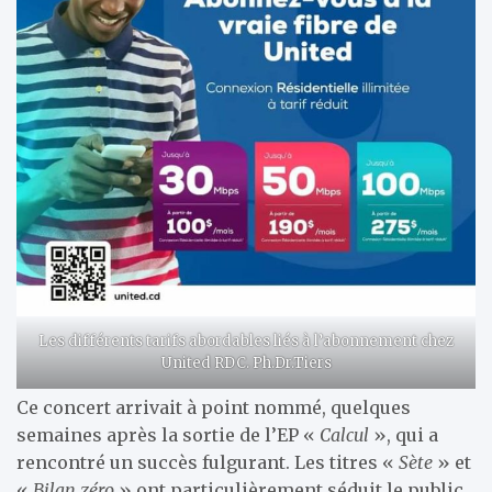
Les différents tarifs abordables liés à l’abonnement chez
United RDC. Ph.Dr.Tiers
Ce concert arrivait à point nommé, quelques
semaines après la sortie de l’EP «
Calcul
», qui a
rencontré un succès fulgurant. Les titres «
Sète
» et
«
Bilan zéro
» ont particulièrement séduit le public,