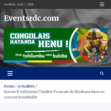
Skip
vendredi, août 7, 2026
to
content
Eventsrdc.com
Home
Actualités
Innoss’B enflamme l’Institut Français de Kinshasa dans un
concert inoubliable