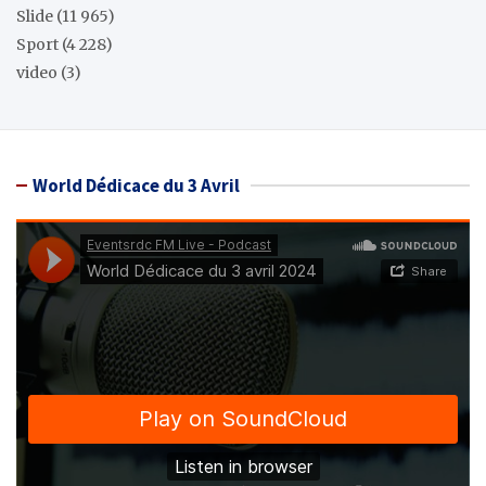
Slide
(11 965)
Sport
(4 228)
video
(3)
World Dédicace du 3 Avril