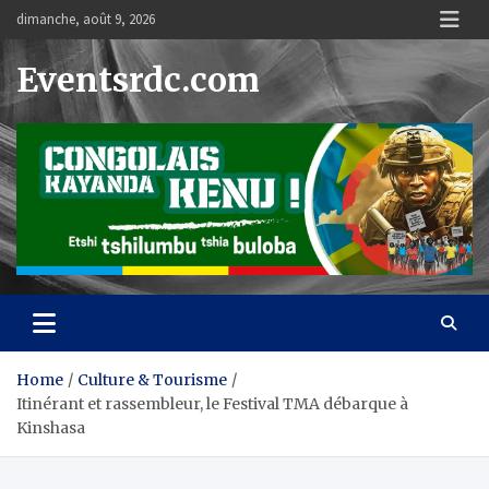
Skip
dimanche, août 9, 2026
to
content
Eventsrdc.com
Home
Culture & Tourisme
Itinérant et rassembleur, le Festival TMA débarque à
Kinshasa