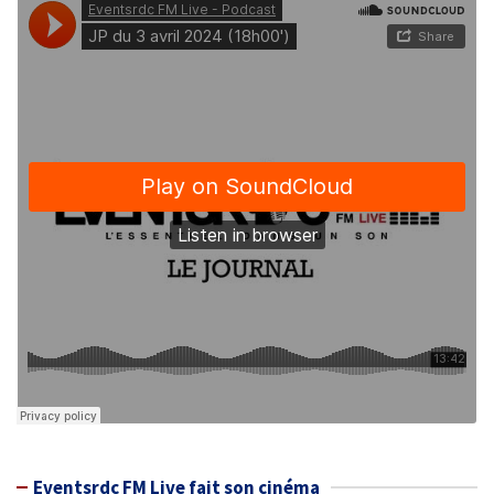
Eventsrdc FM Live fait son cinéma