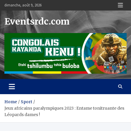
Skip
dimanche, août 9, 2026
to
content
Eventsrdc.com
Home
Sport
Jeux africains paralympiques 2023 : Entame tonitruante des
Léopards dames !