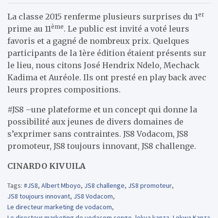
er
La classe 2015 renferme plusieurs surprises du 1
ème
prime au 11
. Le public est invité a voté leurs
favoris et a gagné de nombreux prix. Quelques
participants de la 1ère édition étaient présents sur
le lieu, nous citons José Hendrix Ndelo, Mechack
Kadima et Auréole. Ils ont presté en play back avec
leurs propres compositions.
#JS8 –une plateforme et un concept qui donne la
possibilité aux jeunes de divers domaines de
s’exprimer sans contraintes. JS8 Vodacom, JS8
promoteur, JS8 toujours innovant, JS8 challenge.
CINARDO KIVUILA
Tags:
#JS8
,
Albert Mboyo
,
JS8 challenge
,
JS8 promoteur
,
JS8 toujours innovant
,
JS8 Vodacom
,
Le directeur marketing de vodacom
,
Le directeur marketing de vodacom congo
,
lokua kanza
,
Lokwa Kanza