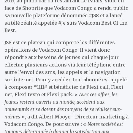
2015, au piano bar du restaurant Le Palais, situé en
face de Shoprite que Vodacom Congo a rendu public
sa nouvelle plateforme dénommée #JS8 et a lancé
sa télé réalité appelée #Je suis Vodacom Best Of the
Best.
JS8 est ce plateau qui comporte les différentes
opérations de Vodacom Congo. Il vient donc
répondre aux besoins de jeunes qui chaque jour
effectue plusieurs actions via leur téléphone entre
autre l’envoi des sms, les appels et la navigation
sur internet. Pour y accéder, tout abonné est appelé
à composer *1111# et bénéficier de Flexi call, Flexi
net, Flexi texto et Flexi pack. «
Avec ces offres, les
jeunes restent ouverts au monde, accèdent aux
nouveautés et se dotent des moyens de se réaliser eux-
mêmes
», a dit Albert Mboyo –Directeur marketing à
Vodacom Congo. De poursuivre : «
Notre société est
toujours déterminée à donner la satisfaction aux