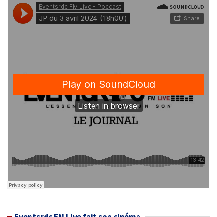
Eventsrdc FM Live fait son cinéma