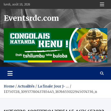
Skip
lundi, août 10, 2026
to
content
Eventsrdc.com
Home
Actualités
La finale: Jour J- …
11750728_1095778043785445_1676653022945074736_n