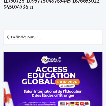
11750728_1095778043785445_1676653022
945074736_n
Navigation
La finale: Jour J- …
de
l’article