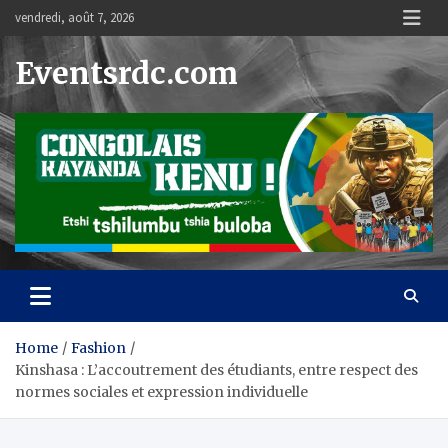
Skip
vendredi, août 7, 2026
to
content
Eventsrdc.com
Home
Fashion
Kinshasa : L’accoutrement des étudiants, entre respect des
normes sociales et expression individuelle