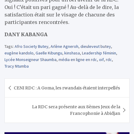
Oui ! C’était un pari gagné ! Au-delà de le dire, la
satisfaction était sur le visage de chacune des
participantes rencontrées.
DANY KABANGA
Tags:
Afro Society Butey
,
Arlène Agneroh
,
dieuleveut butey
,
eugène kandolo
,
Gaelle Kibungu
,
kinshasa
,
Leadership féminin
,
Lycée Monseigneur Shaumba
,
média en ligne en rdc
,
oif
,
rdc
,
Tracy Ntumba
Navigation
CENI RDC : A Goma, les rwandais étaient interpellés
de
l’article
La RDC sera présente aux 8èmes Jeux de la
Francophonie à Abidjan