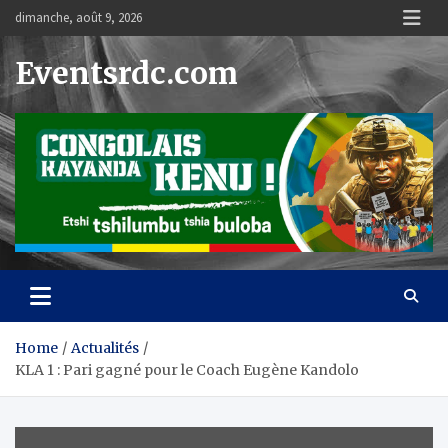
Skip
dimanche, août 9, 2026
to
content
Eventsrdc.com
Home
Actualités
KLA 1 : Pari gagné pour le Coach Eugène Kandolo