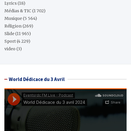
Lyrics
(18)
Médias & TIC
(1 702)
Musique
(5 564)
Réligion
(269)
Slide
(11 965)
Sport
(4 229)
video
(3)
World Dédicace du 3 Avril