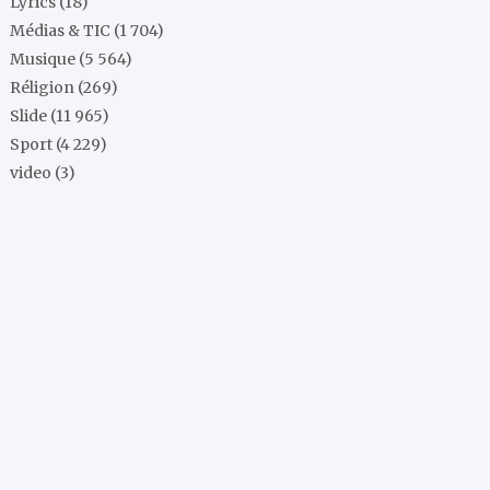
Lyrics
(18)
Médias & TIC
(1 704)
Musique
(5 564)
Réligion
(269)
Slide
(11 965)
Sport
(4 229)
video
(3)