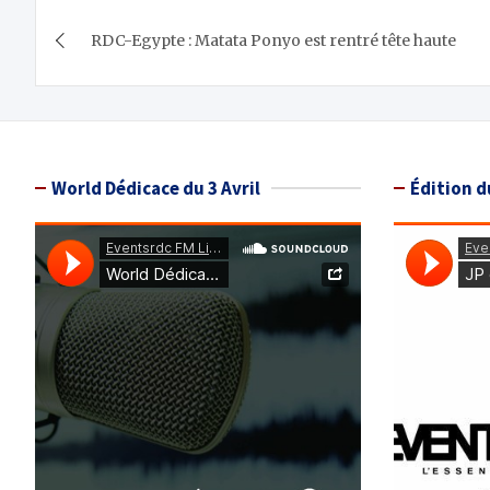
Navigation
RDC-Egypte : Matata Ponyo est rentré tête haute
de
l’article
World Dédicace du 3 Avril
Édition d