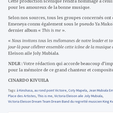
Cette production scénique rendra hommage à celui q
pour les amoureux de la bonne musique.
Selon nos sources, tous les groupes concernés ont 
Emeneya connu également sous le pseudo Ya Mukolo
dernier album «
This is me
».
«
Nous invitons tous les mélomanes de notre leader et to
jour-là pour célébrer ensemble cette icône de la musique
Eleison aile Joly Mubiala.
NDLR :
Votre rédaction qui accorde beaucoup d’imp
pour la mémoire de ce grand chanteur et composite
CINARDO KIVUILA
Tags:
à Kinshasa
,
au rond point Victoire
,
Coty Mapela
,
Jean Mubiala E
Place des Artistes
,
This is me
,
Victoria Eleison aile Joly Mubiala
,
Victoria Eleison Dream Team Dream Band du regretté musicien King 