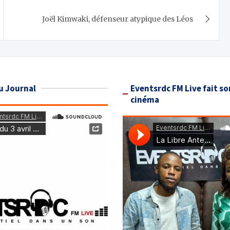
Joël Kimwaki, défenseur atypique des Léos
u Journal
Eventsrdc FM Live fait so
cinéma