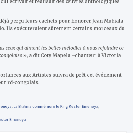
ui écrivait et réalisait des œuvres anthologiques
déjà perçu leurs cachets pour honorer Jean Mubiala
. Ils exécuteraient sûrement certains morceaux du
us ceux qui aiment les belles mélodies à nous rejoindre ce
 congolaise
», a dit Coty Mapela –chanteur à Victoria
ortances aux Artistes suivra de prêt cet événement
ur rd-congolais.
meneya
,
La Bralima commémore le King Kester Emeneya
,
Kester Emeneya