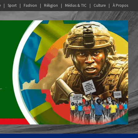
e
Sport
Fashion
Réligion
Médias & TIC
Culture
À Propos