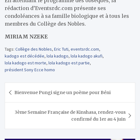
En attendant le programme des obsèques, la
rédaction d’Eventsrdc.com présente ses
condoléances à sa famille biologique et à tous les
membres du Collège des Nobles.
MIRIAM NZEKE
Tags:
Collège des Nobles
,
Eric Tuti
,
eventsrdc.com
,
kadogo est décédée
,
lola kadogo
,
lola kadogo akufi
,
lola kadogo est morte
,
lola kadogo est partie
,
président Sony Ecce homo
Navigation
Bienvenue Pungi signe un poème pour Béni
de
l’article
3ème Semaine Française de Kinshasa, rendez-vous
confirmé du 1er au 4 juin