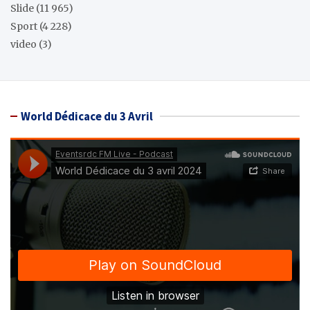
Slide
(11 965)
Sport
(4 228)
video
(3)
World Dédicace du 3 Avril