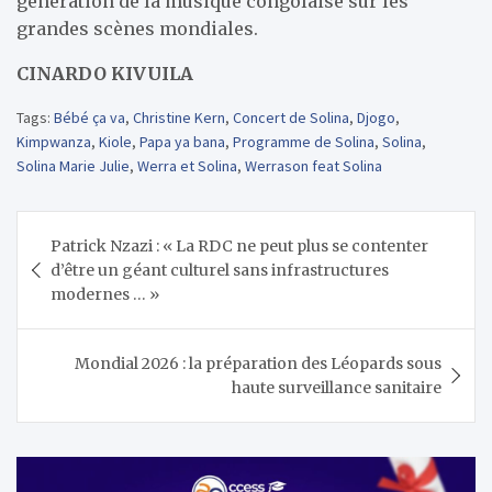
génération de la musique congolaise sur les
grandes scènes mondiales.
CINARDO KIVUILA
Tags:
Bébé ça va
,
Christine Kern
,
Concert de Solina
,
Djogo
,
Kimpwanza
,
Kiole
,
Papa ya bana
,
Programme de Solina
,
Solina
,
Solina Marie Julie
,
Werra et Solina
,
Werrason feat Solina
Navigation
Patrick Nzazi : « La RDC ne peut plus se contenter
de
d’être un géant culturel sans infrastructures
l’article
modernes … »
Mondial 2026 : la préparation des Léopards sous
haute surveillance sanitaire