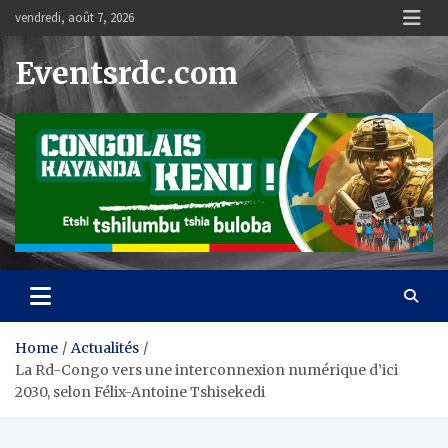
Skip
vendredi, août 7, 2026
to
content
Eventsrdc.com
Home
Actualités
La Rd-Congo vers une interconnexion numérique d’ici
2030, selon Félix-Antoine Tshisekedi