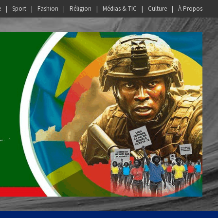
e
Sport
Fashion
Réligion
Médias & TIC
Culture
À Propos