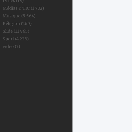
Lyrics
(18)
Médias & TIC
(1 702)
Musique
(5 564)
Réligion
(269)
Slide
(11 965)
Sport
(4 228)
video
(3)