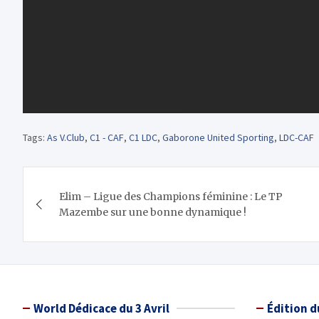
Tags:
As V.Club
,
C1 - CAF
,
C1 LDC
,
Gaborone United Sporting
,
LDC-CAF
Navigation
Elim – Ligue des Champions féminine : Le TP
de
Mazembe sur une bonne dynamique !
l’article
World Dédicace du 3 Avril
Édition d