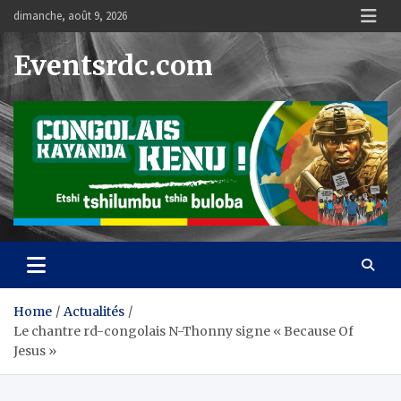
Skip
dimanche, août 9, 2026
to
content
Eventsrdc.com
Home
Actualités
Le chantre rd-congolais N-Thonny signe « Because Of
Jesus »