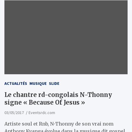
ACTUALITÉS
MUSIQUE
SLIDE
Le chantre rd-congolais N-Thonny
signe « Because Of Jesus »
03/05/2017
Eventsrdc.com
Artiste soul et Rnb, N-Thonny de son vrai nom
Anthony Kyanga évolue dans la musique dit gospel.