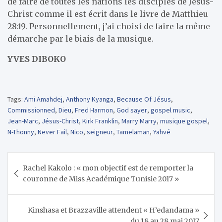
de faire de toutes les nations les disciples de Jésus-
Christ comme il est écrit dans le livre de Matthieu
28:19. Personnellement, j’ai choisi de faire la même
démarche par le biais de la musique.
YVES DIBOKO
Tags:
Ami Amahdej
,
Anthony Kyanga
,
Because Of Jésus
,
Commissionned
,
Dieu
,
Fred Harmon
,
God sayer
,
gospel music
,
Jean-Marc
,
Jésus-Christ
,
Kirk Franklin
,
Marry Marry
,
musique gospel
,
N-Thonny
,
Never Fail
,
Nico
,
seigneur
,
Tamelaman
,
Yahvé
Navigation
Rachel Kakolo : « mon objectif est de remporter la
de
couronne de Miss Académique Tunisie 2017 »
l’article
Kinshasa et Brazzaville attendent « H’edandama »
du 18 au 28 mai 2017