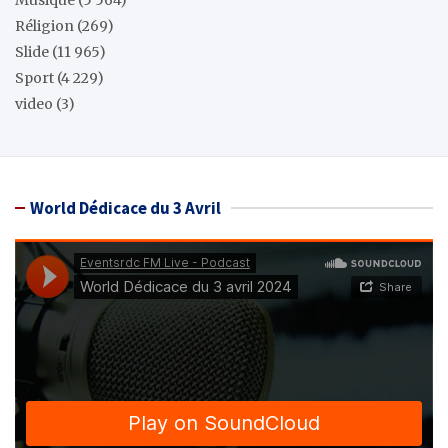
Musique
(5 564)
Réligion
(269)
Slide
(11 965)
Sport
(4 229)
video
(3)
World Dédicace du 3 Avril