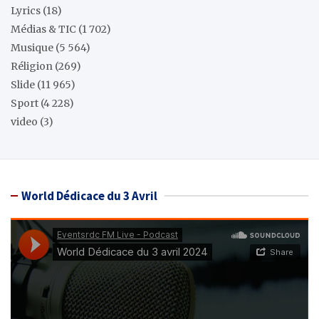
Lyrics
(18)
Médias & TIC
(1 702)
Musique
(5 564)
Réligion
(269)
Slide
(11 965)
Sport
(4 228)
video
(3)
World Dédicace du 3 Avril