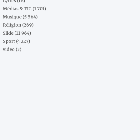
Lyrics
(18)
Médias & TIC
(1 701)
Musique
(5 564)
Réligion
(269)
Slide
(11 964)
Sport
(4 227)
video
(3)