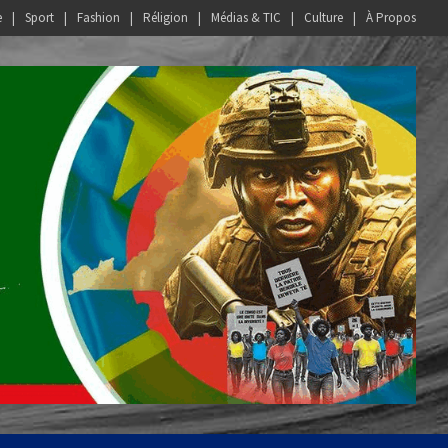
e
Sport
Fashion
Réligion
Médias & TIC
Culture
À Propos