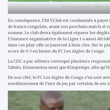
L’arbitre du match Tabitha qui
En conséquence, l’AS V.Club est condamnée à payer 
de francs congolais, avant son prochain match et r
somme. Le club devra également réparer les dégâts c
L’instance organisatrice de la Ligue 1 a aussi décid
dans ces play-offs se joueront à huis clos. Sur le pla
score de 0-3 en faveur du FC Les Aigles du Congo.
La CDC a par ailleurs convoqué plusieurs responsa
Zabalo, Kinsuamina ainsi que Kimpempe, afin qu’il
De son côté, le FC Les Aigles du Congo s’en sort av
envahissement de l’aire de jeu par certains de ses 