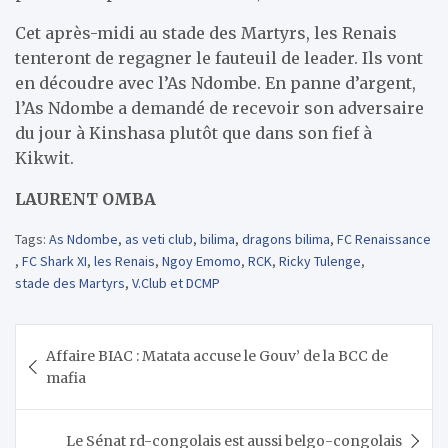
Cet après-midi au stade des Martyrs, les Renais
tenteront de regagner le fauteuil de leader. Ils vont
en découdre avec l’As Ndombe. En panne d’argent,
l’As Ndombe a demandé de recevoir son adversaire
du jour à Kinshasa plutôt que dans son fief à
Kikwit.
LAURENT OMBA
Tags:
As Ndombe
,
as veti club
,
bilima
,
dragons bilima
,
FC Renaissance
,
FC Shark XI
,
les Renais
,
Ngoy Emomo
,
RCK
,
Ricky Tulenge
,
stade des Martyrs
,
V.Club et DCMP
Navigation
Affaire BIAC : Matata accuse le Gouv’ de la BCC de
de
mafia
l’article
Le Sénat rd-congolais est aussi belgo-congolais