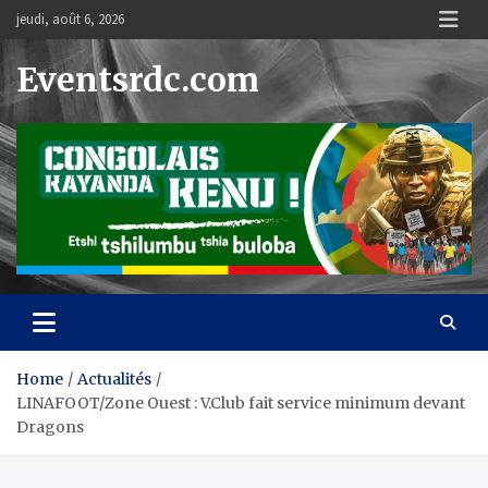
Skip
jeudi, août 6, 2026
to
content
Eventsrdc.com
Home
Actualités
LINAFOOT/Zone Ouest : V.Club fait service minimum devant
Dragons