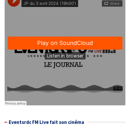
Eventsrdc FM Live fait son cinéma