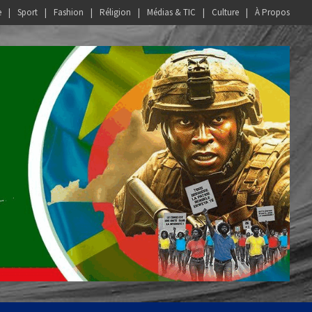
e
Sport
Fashion
Réligion
Médias & TIC
Culture
À Propos