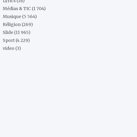
Lyrics
(18)
Médias & TIC
(1 704)
Musique
(5 564)
Réligion
(269)
Slide
(11 965)
Sport
(4 229)
video
(3)