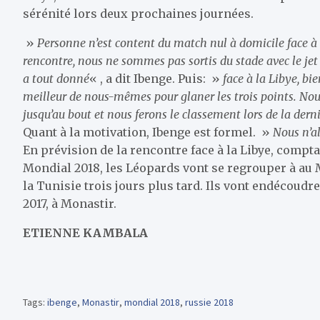
sérénité lors deux prochaines journées.
»
Personne n’est content du match nul à domicile face à l
rencontre, nous ne sommes pas sortis du stade avec le jet
a tout donné
« , a dit Ibenge. Puis: »
face à la Libye, bi
meilleur de nous-mêmes pour glaner les trois points. Nou
jusqu’au bout et nous ferons le classement lors de la dern
Quant à la motivation, Ibenge est formel. »
Nous n’al
En prévision de la rencontre face à la Libye, compt
Mondial 2018, les Léopards vont se regrouper à au M
la Tunisie trois jours plus tard. Ils vont endécoudr
2017, à Monastir.
ETIENNE KAMBALA
Tags:
ibenge
,
Monastir
,
mondial 2018
,
russie 2018