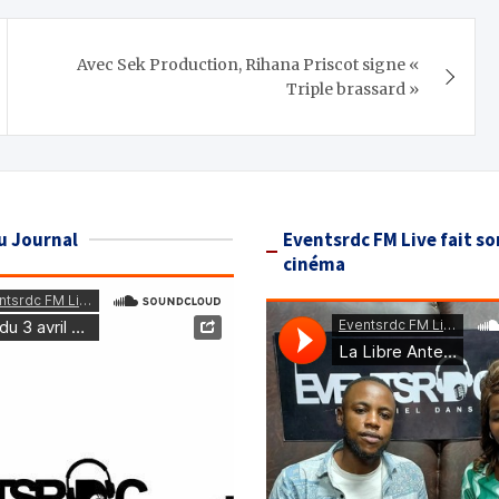
Avec Sek Production, Rihana Priscot signe «
Triple brassard »
u Journal
Eventsrdc FM Live fait so
cinéma