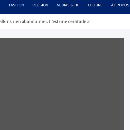
T
FASHION
RÉLIGION
MÉDIAS & TIC
CULTURE
À PROPOS
allons rien abandonner. C’est une certitude »