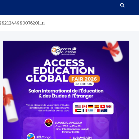
2821244980076201_n