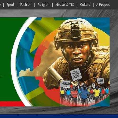
e
Sport
Fashion
Réligion
Médias & TIC
Culture
À Propos