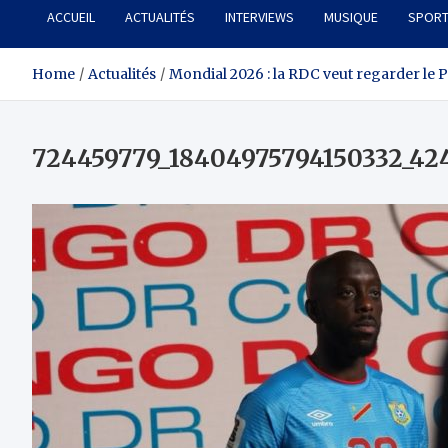
ACCUEIL
ACTUALITÉS
INTERVIEWS
MUSIQUE
SPOR
Home
Actualités
Mondial 2026 : la RDC veut regarder le P
724459779_18404975794150332_42