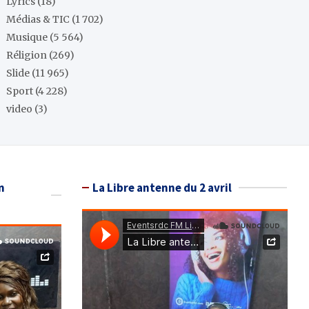
Lyrics
(18)
Médias & TIC
(1 702)
Musique
(5 564)
Réligion
(269)
Slide
(11 965)
Sport
(4 228)
video
(3)
n
La Libre antenne du 2 avril