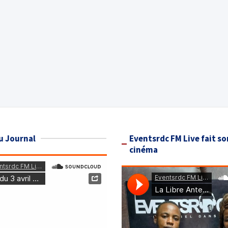
u Journal
Eventsrdc FM Live fait so
cinéma