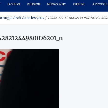
T
FASHION
RÉLIGION
MÉDIAS & TIC
CULTURE
À PROPOS
ortugal droit dans les yeux
724459779_18404975794150332_424
42821244980076201_n