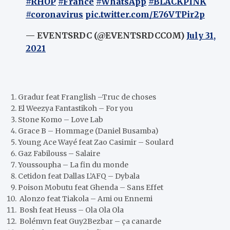
#RHOP
#France
#WhatsApp
#BLACKPINK
#coronavirus
pic.twitter.com/E76VTPir2p
— EVENTSRDC (@EVENTSRDCCOM)
July 31,
2021
Gradur feat Franglish –Truc de choses
El Weezya Fantastikoh – For you
Stone Komo – Love Lab
Grace B – Hommage (Daniel Busamba)
Young Ace Wayé feat Zao Casimir – Soulard
Gaz Fabilouss – Salaire
Youssoupha – La fin du monde
Cetidon feat Dallas L’AFQ – Dybala
Poison Mobutu feat Ghenda – Sans Effet
Alonzo feat Tiakola – Ami ou Ennemi
Bosh feat Heuss – Ola Ola Ola
Bolémvn feat Guy2Bezbar – ça canarde