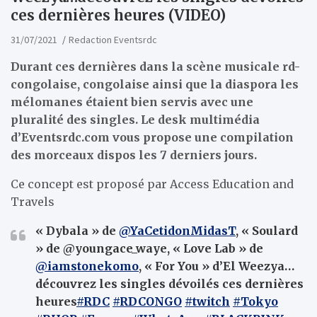
ces dernières heures (VIDEO)
31/07/2021
Redaction Eventsrdc
Durant ces dernières dans la scène musicale rd-
congolaise, congolaise ainsi que la diaspora les
mélomanes étaient bien servis avec une
pluralité des singles. Le desk multimédia
d’Eventsrdc.com vous propose une compilation
des morceaux dispos les 7 derniers jours.
Ce concept est proposé par Access Education and
Travels
« Dybala » de
@YaCetidonMidasT
, « Soulard
» de @youngace_waye, « Love Lab » de
@iamstonekomo
, « For You » d’El Weezya…
découvrez les singles dévoilés ces dernières
heures
#RDC
#RDCONGO
#twitch
#Tokyo