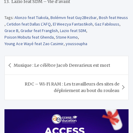
Lazio feat SDM – Vie d’avant
Tags:
Alonzo feat Tiakola
,
Bolémvn feat Guy2Bezbar
,
Bosh feat Heuss
,
Cetidon feat Dallas L’AFQ
,
El Weezya Fantastikoh
,
Gaz Fabilouss
,
Grace B
,
Gradur feat Franglish
,
Lazio feat SDM
,
Poison Mobutu feat Ghenda
,
Stone Komo
,
Young Ace Wayé feat Zao Casimir
,
youssoupha
Navigation
Musique : Le célèbre Jacob Desvarieux est mort
de
l’article
RDC – Wi-Fi RAM : Les travailleurs des sites de
déploiement au bout du rouleau